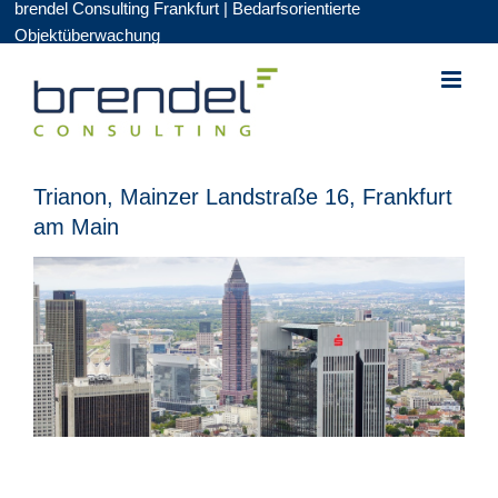
brendel Consulting Frankfurt | Bedarfsorientierte
Zum
Objektüberwachung
Inhalt
springen
Trianon, Mainzer Landstraße 16, Frankfurt
am Main