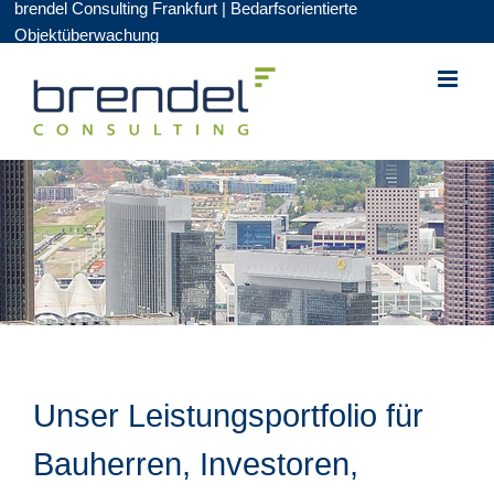
brendel Consulting Frankfurt | Bedarfsorientierte
Zum
Objektüberwachung
Inhalt
springen
Unser Leistungsportfolio für
Bauherren, Investoren,