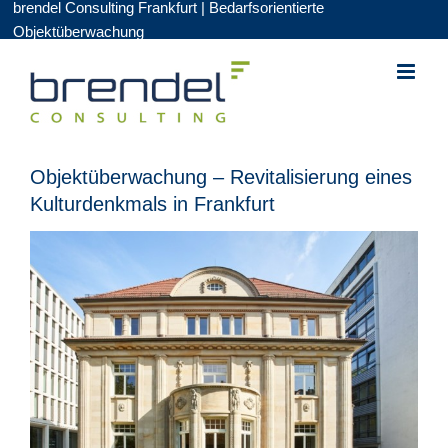
brendel Consulting Frankfurt | Bedarfsorientierte
Zum
Objektüberwachung
Inhalt
springen
Objektüberwachung – Revitalisierung eines
Kulturdenkmals in Frankfurt